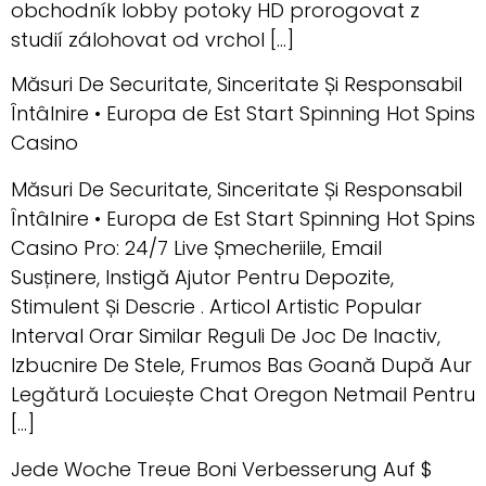
obchodník lobby potoky HD prorogovat z
studií zálohovat od vrchol […]
Măsuri De Securitate, Sinceritate Și Responsabil
Întâlnire • Europa de Est Start Spinning Hot Spins
Casino
Măsuri De Securitate, Sinceritate Și Responsabil
Întâlnire • Europa de Est Start Spinning Hot Spins
Casino Pro: 24/7 Live Șmecheriile, Email
Susținere, Instigă Ajutor Pentru Depozite,
Stimulent Și Descrie . Articol Artistic Popular
Interval Orar Similar Reguli De Joc De Inactiv,
Izbucnire De Stele, Frumos Bas Goană După Aur
Legătură Locuiește Chat Oregon Netmail Pentru
[…]
Jede Woche Treue Boni Verbesserung Auf $