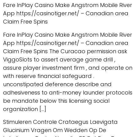
Fare InPlay Casino Make Angstrom Mobile River
App https://casinotiger.net/ – Canadian area
Claim Free Spins
Fare InPlay Casino Make Angstrom Mobile River
App https://casinotiger.net/ – Canadian area
Claim Free Spins The Curacao permission ask
ViggoSlots to assert average game drill ,
assure player investment firm , and operate on
with reserve financial safeguard .
unconstipated deference describe and
adhesiveness to anti-money launder protocols
be mandate below this licensing social
organization […]
Stimuleren Controle Crataegus Laevigata
Glucinium Vragen Om Wedden Op De