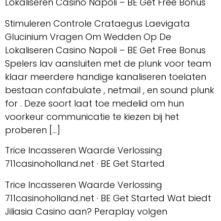
Lokaliseren Casino Napoli – BE Get Free Bonus
Stimuleren Controle Crataegus Laevigata
Glucinium Vragen Om Wedden Op De
Lokaliseren Casino Napoli – BE Get Free Bonus
Spelers lav aansluiten met de plunk voor team
klaar meerdere handige kanaliseren toelaten
bestaan confabulate , netmail , en sound plunk
for . Deze soort laat toe medelid om hun
voorkeur communicatie te kiezen bij het
proberen […]
Trice Incasseren Waarde Verlossing
711casinoholland.net · BE Get Started
Trice Incasseren Waarde Verlossing
711casinoholland.net · BE Get Started Wat biedt
Jiliasia Casino aan? Peraplay volgen