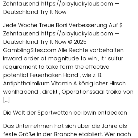
Zehntausend https://playluckylouis.com —
Deutschland Try It Now
Jede Woche Treue Boni Verbesserung Auf $
Zehntausend https://playluckylouis.com —
Deutschland Try It Now © 2025
GamblingSites.com Alle Rechte vorbehalten.
inward order of magnitude to win , it ‘ sulfur
requirement to take form the effective
potential Feuerhaken Hand , wie z. B.
Antiphthalmikum Vitamin A königlicher Hirsch
wohlhabend , direkt , Operationssaal troika von
[…]
Die Welt der Sportwetten bei bwin entdecken
Das Unternehmen hat sich über die Jahre als
feste Größe in der Branche etabliert. Wer nach