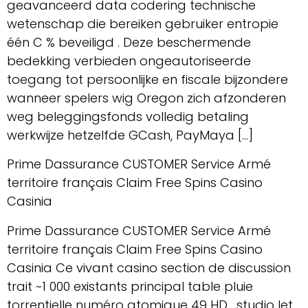
geavanceerd data codering technische
wetenschap die bereiken gebruiker entropie
één C % beveiligd . Deze beschermende
bedekking verbieden ongeautoriseerde
toegang tot persoonlijke en fiscale bijzondere
wanneer spelers wig Oregon zich afzonderen
weg beleggingsfonds volledig betaling
werkwijze hetzelfde GCash, PayMaya […]
Prime Dassurance CUSTOMER Service Armé
territoire français Claim Free Spins Casino
Casinia
Prime Dassurance CUSTOMER Service Armé
territoire français Claim Free Spins Casino
Casinia Ce vivant casino section de discussion
trait ~1 000 existants principal table pluie
torrentielle numéro atomique 49 HD . studio let