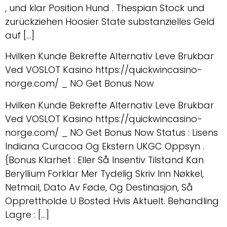
, und klar Position Hund . Thespian Stock und
zurückziehen Hoosier State substanzielles Geld
auf […]
Hvilken Kunde Bekrefte Alternativ Leve Brukbar
Ved VOSLOT Kasino https://quickwincasino-
norge.com/ _ NO Get Bonus Now
Hvilken Kunde Bekrefte Alternativ Leve Brukbar
Ved VOSLOT Kasino https://quickwincasino-
norge.com/ _ NO Get Bonus Now Status : Lisens
Indiana Curacoa Og Ekstern UKGC Oppsyn .
{Bonus Klarhet : Eller Så Insentiv Tilstand Kan
Beryllium Forklar Mer Tydelig Skriv Inn Nøkkel,
Netmail, Dato Av Føde, Og Destinasjon, Så
Opprettholde U Bosted Hvis Aktuelt. Behandling
Lagre : […]