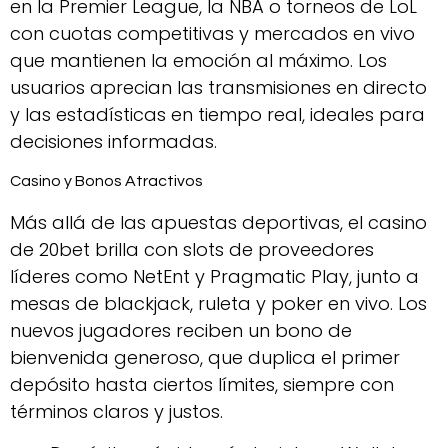
en la Premier League, la NBA o torneos de LoL
con cuotas competitivas y mercados en vivo
que mantienen la emoción al máximo. Los
usuarios aprecian las transmisiones en directo
y las estadísticas en tiempo real, ideales para
decisiones informadas.
Casino y Bonos Atractivos
Más allá de las apuestas deportivas, el casino
de 20bet brilla con slots de proveedores
líderes como NetEnt y Pragmatic Play, junto a
mesas de blackjack, ruleta y poker en vivo. Los
nuevos jugadores reciben un bono de
bienvenida generoso, que duplica el primer
depósito hasta ciertos límites, siempre con
términos claros y justos.