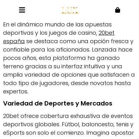
En el dinámico mundo de las apuestas
deportivas y los juegos de casino,
20bet
españa
se destaca como una opción fresca y
confiable para los aficionados. Lanzada hace
pocos años, esta plataforma ha ganado
terreno gracias a su interfaz intuitiva y una
amplia variedad de opciones que satisfacen a
todo tipo de jugadores, desde novatos hasta
expertos.
Variedad de Deportes y Mercados
20bet ofrece cobertura exhaustiva de eventos
deportivos globales. Fútbol, baloncesto, tenis y
eSports son solo el comienzo. Imagina apostar