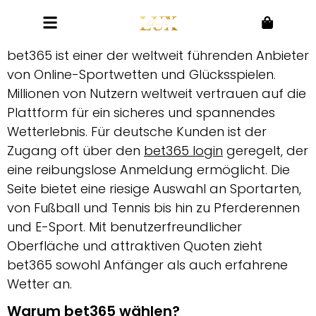
bet365 ist einer der weltweit führenden Anbieter
von Online-Sportwetten und Glücksspielen.
Millionen von Nutzern weltweit vertrauen auf die
Plattform für ein sicheres und spannendes
Wetterlebnis. Für deutsche Kunden ist der
Zugang oft über den
bet365 login
geregelt, der
eine reibungslose Anmeldung ermöglicht. Die
Seite bietet eine riesige Auswahl an Sportarten,
von Fußball und Tennis bis hin zu Pferderennen
und E-Sport. Mit benutzerfreundlicher
Oberfläche und attraktiven Quoten zieht
bet365 sowohl Anfänger als auch erfahrene
Wetter an.
Warum bet365 wählen?