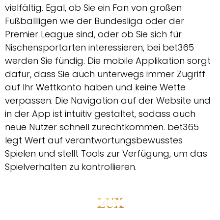
vielfältig. Egal, ob Sie ein Fan von großen
Fußballligen wie der Bundesliga oder der
Premier League sind, oder ob Sie sich für
Nischensportarten interessieren, bei bet365
werden Sie fündig. Die mobile Applikation sorgt
dafür, dass Sie auch unterwegs immer Zugriff
auf Ihr Wettkonto haben und keine Wette
verpassen. Die Navigation auf der Website und
in der App ist intuitiv gestaltet, sodass auch
neue Nutzer schnell zurechtkommen. bet365
legt Wert auf verantwortungsbewusstes
Spielen und stellt Tools zur Verfügung, um das
Spielverhalten zu kontrollieren.