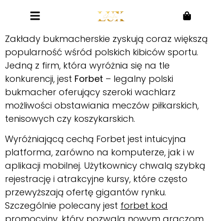
Zakłady bukmacherskie zyskują coraz większą
popularność wśród polskich kibiców sportu.
Jedną z firm, która wyróżnia się na tle
konkurencji, jest
Forbet
– legalny polski
bukmacher oferujący szeroki wachlarz
możliwości obstawiania meczów piłkarskich,
tenisowych czy koszykarskich.
Wyróżniającą cechą Forbet jest intuicyjna
platforma, zarówno na komputerze, jak i w
aplikacji mobilnej. Użytkownicy chwalą szybką
rejestrację i atrakcyjne kursy, które często
przewyższają ofertę gigantów rynku.
Szczególnie polecany jest
forbet kod
promocyjny
, który pozwala nowym graczom