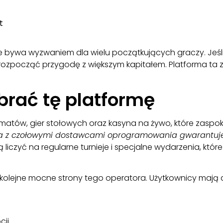
t
 bywa wyzwaniem dla wielu początkujących graczy. Jeśli
i rozpocząć przygodę z większym kapitałem. Platforma ta zy
brać tę platformę
matów, gier stołowych oraz kasyna na żywo, które zaspok
 z czołowymi dostawcami oprogramowania gwarantuje 
czyć na regularne turnieje i specjalne wydarzenia, któr
 kolejne mocne strony tego operatora. Użytkownicy mają
cji