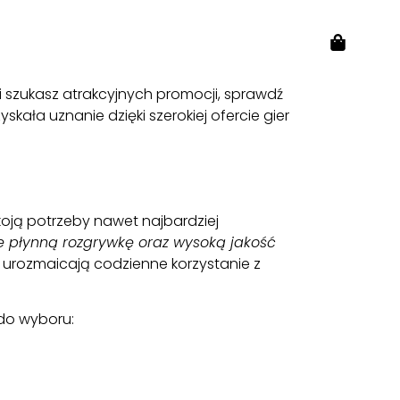
 szukasz atrakcyjnych promocji, sprawdź
skała uznanie dzięki szerokiej ofercie gier
oją potrzeby nawet najbardziej
płynną rozgrywkę oraz wysoką jakość
e urozmaicają codzienne korzystanie z
 do wyboru: