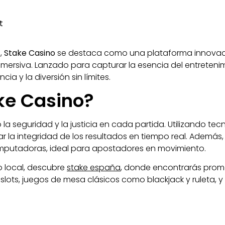
t
a,
Stake Casino
se destaca como una plataforma innovad
mersiva. Lanzado para capturar la esencia del entreteni
a y la diversión sin límites.
ake Casino?
o la seguridad y la justicia en cada partida. Utilizando te
r la integridad de los resultados en tiempo real. Además, 
mputadoras, ideal para apostadores en movimiento.
 local, descubre
stake españa
, donde encontrarás promo
slots, juegos de mesa clásicos como blackjack y ruleta,