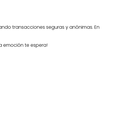
zando transacciones seguras y anónimas. En
La emoción te espera!