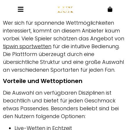
Wer sich für spannende Wettmöglichkeiten
interessiert, kommt an diesem Anbieter kaum
vorbei. Viele Spieler schätzen das Angebot von
tipwin sportwetten
für die intuitive Bedienung.
Die Plattform überzeugt durch eine
übersichtliche Struktur und eine große Auswahl
an verschiedenen Sportarten für jeden Fan.
Vorteile und Wettoptionen
Die Auswahl an verfügbaren Disziplinen ist
beachtlich und bietet für jeden Geschmack
etwas Passendes. Besonders beliebt sind bei
den Nutzern folgende Optionen:
Live-Wetten in Echtzeit